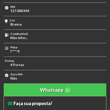
KM
117.000 KM
Cor
Branca
Combustível
Não infor...
Placa
I*****4
Portas
4 Portas
Zero KM
Não
Whatsapp
Faça sua proposta!