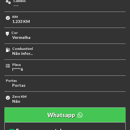
Câmbio
---
KM
1.233 KM
Cor
Vermelha
Combustível
Não infor...
Placa
I*****6
Portas
Portas
Zero KM
Não
Whatsapp