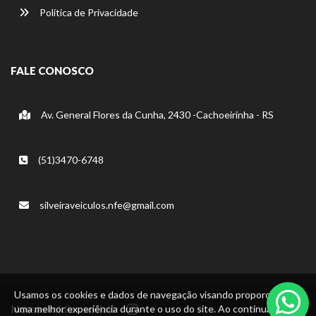
Política de Privacidade
FALE CONOSCO
Av. General Flores da Cunha, 2430 -Cachoeirinha - RS
(51)3470-6748
silveiraveiculos.nfe@gmail.com
Usamos os cookies e dados de navegação visando proporcionar
Nossas mídias sociais:
uma melhor experiência durante o uso do site. Ao continuar, você