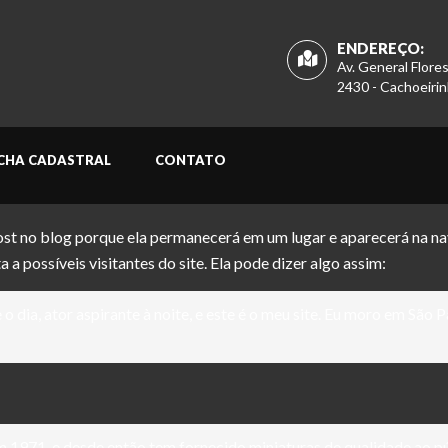
ENDEREÇO:
Av. General Flore
2430 - Cachoeirin
ICHA CADASTRAL
CONTATO
ost no blog porque ela permanecerá em um lugar e aparecerá na na
possíveis visitantes do site. Ela pode dizer algo assim:
 o dia, ator aspirante à noite, e este é o meu site. Eu moro em Sã
1971, e desde então tem fornecido miniaturas de qualidade ao púb