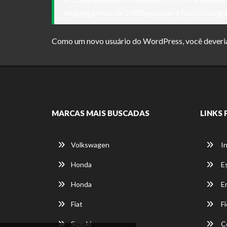
emprega mais de 2.000 pessoas e faz coisas gr
Como um novo usuário do WordPress, você deveria
MARCAS MAIS BUSCADAS
LINKS 
Volkswagen
In
Honda
E
Honda
E
Fiat
Fi
Suzuki
C