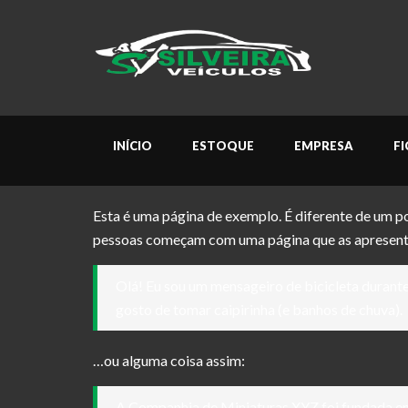
INÍCIO
ESTOQUE
EMPRESA
F
Esta é uma página de exemplo. É diferente de um p
pessoas começam com uma página que as apresenta a 
Olá! Eu sou um mensageiro de bicicleta durante
gosto de tomar caipirinha (e banhos de chuva).
…ou alguma coisa assim:
A Companhia de Miniaturas XYZ foi fundada em 