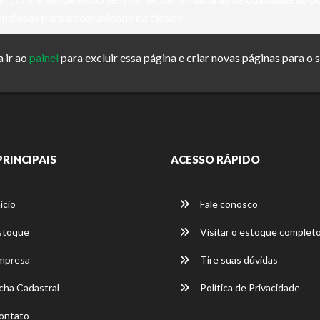
andiosas para a comunidade da cidade.
 ir ao
painel
para excluir essa página e criar novas páginas para o 
PRINCIPAIS
ACESSO RÁPIDO
ício
Fale conosco
stoque
Visitar o estoque complet
mpresa
Tire suas dúvidas
cha Cadastral
Política de Privacidade
ontato