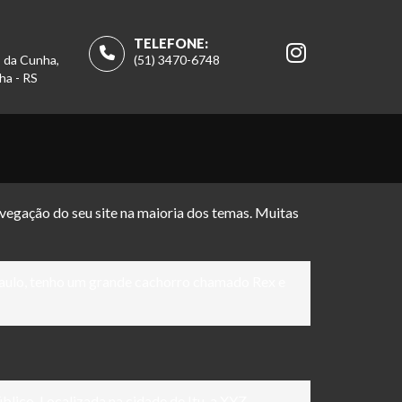
TELEFONE:
s da Cunha,
(51) 3470-6748
ha - RS
vegação do seu site na maioria dos temas. Muitas
o Paulo, tenho um grande cachorro chamado Rex e
lico. Localizada na cidade de Itu, a XYZ