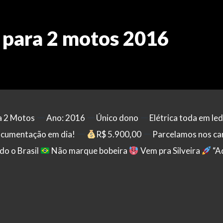
 para 2 motos 2016
a 2 Motos
Ano: 2016
Único dono
Elétrica toda em le
cumentação em dia!
R$ 5.900,00
Parcelamos nos ca
o o Brasil
Não marque bobeira
Vem pra Silveira
“A