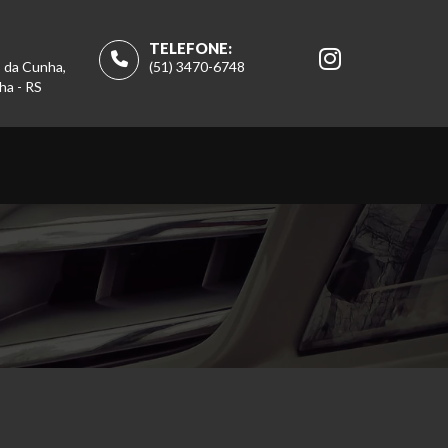
TELEFONE:
s da Cunha,
(51) 3470-6748
ha - RS