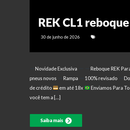
REK CL1 reboque
30 de junho de 2026
Novidade Exclusiva
Reboque REK Par
pneus novos
Rampa
100% revisado
Do
de crédito
em até 18x
Enviamos Para Tod
você tem a […]
Saiba mais